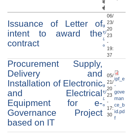
व
र्ष
06/
Issuance of Letter of
23/
७
20
intent to award the
९/
23
८
contract
-
०
19:
37
Procurement Supply,
Delivery and
05/
ipf_e
Installation of Electronic
21/
७
-
20
and Electrical
९/
gove
23
८
rnan
Equipment for e-
-
०
ce_b
17:
Governance Project
id.pd
30
f
based on IT