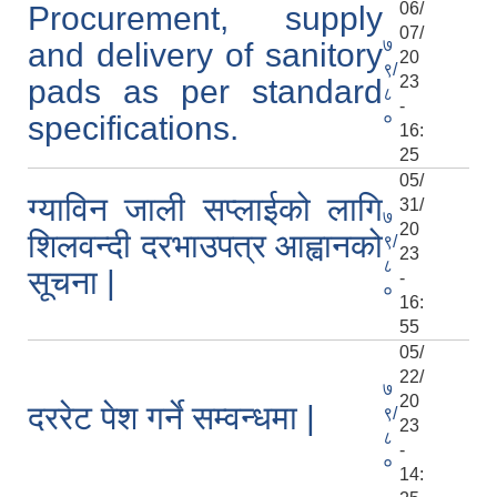
06/
Procurement, supply
07/
७
and delivery of sanitory
20
९/
23
pads as per standard
८
-
०
specifications.
16:
25
05/
ग्याविन जाली सप्लाईको लागि
31/
७
20
शिलवन्दी दरभाउपत्र आह्वानको
९/
23
८
सूचना |
-
०
16:
55
05/
22/
७
20
दररेट पेश गर्ने सम्वन्धमा |
९/
23
८
-
०
14: