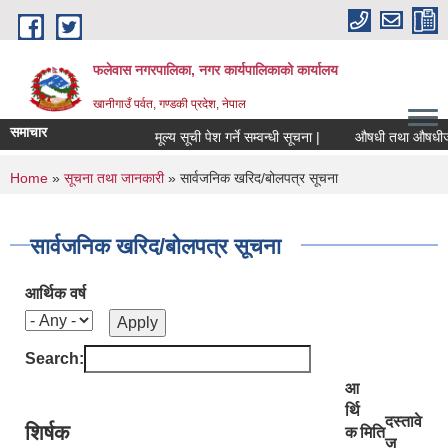
Skip to main content
फलेवास नगरपालिका, नगर कार्यपालिकाको कार्यालय
खानीगाउँ पर्वत, गण्डकी प्रदेश, नेपाल
समाचार
मूल्य सूची पेश गर्ने सम्वन्धी सूचना |
औषधी तथा औषधीजन्य साम
You are here
Home
»
सूचना तथा जानकारी
» सार्वजनिक खरिद/बोलपत्र सूचना
सार्वजनिक खरिद/बोलपत्र सूचना
आर्थिक वर्ष
Search:
आ
र्थि
दस्तावे
शिर्षक
क
मिति
ज