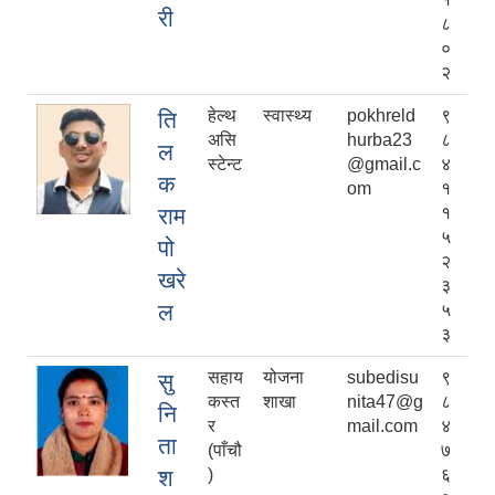
री
८
०
२
हेल्थ
स्वास्थ्य
pokhreld
९
ति
असि
hurba23
८
ल
स्टेन्ट
@gmail.c
४
क
om
१
राम
१
५
पो
२
खरे
३
ल
५
३
सहाय
योजना
subedisu
९
सु
कस्त
शाखा
nita47@g
८
नि
र
mail.com
४
ता
(पाँचौ
७
श
)
६