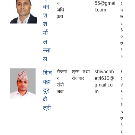
ना
55@gmai
८
का
अधि
l.com
५
श
कृत
७
श
६
३
र्मा
०
ल
७
म्सा
८
१
ल
रोजगा
श्रम तथा
shivachh
९
शिव
र
रोजगार
etri610@
८
बहा
संयो
gmail.co
४
दुर
जक
m
१
क्षे
१
९
त्री
५
७
८
६