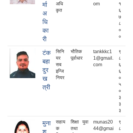
र्मा
अधि
om
१
कृत
६
अ
७
धि
८
का
०
०
री
सिनि
भौतिक
tankkkc1
९
टंक
यर
पूर्वाधार
1@gmail.
८
बहा
सब
com
६
दुर
इन्जि
६
ख
नियर
०
५
त्री
०
३
३
३
सहाय
शिक्षा युवा
munas20
९
मुना
क
तथा
44@gmai
८
श