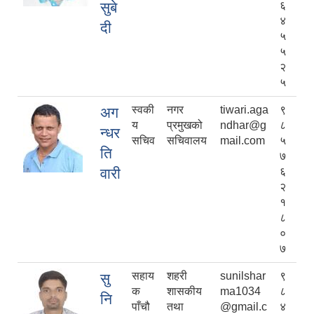
सुबे
६
४
दी
५
५
२
५
स्वकी
नगर
tiwari.aga
९
अग
य
प्रमुखको
ndhar@g
८
न्धर
सचिव
सचिवालय
mail.com
५
ति
७
वारी
६
२
१
८
०
७
सहाय
शहरी
sunilshar
९
सु
क
शासकीय
ma1034
८
नि
पाँचौ
तथा
@gmail.c
४