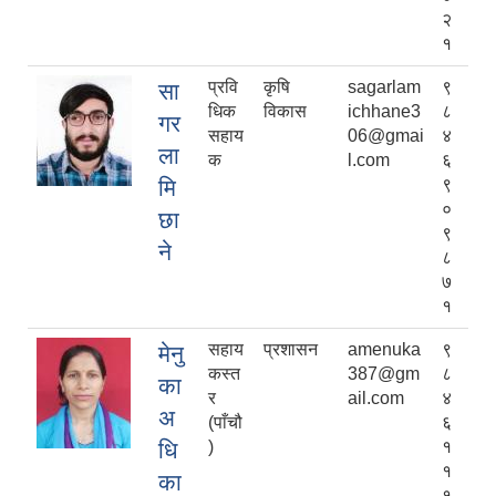
२
१
प्रवि
कृषि
sagarlam
९
सा
धिक
विकास
ichhane3
८
गर
सहाय
06@gmai
४
ला
क
l.com
६
मि
९
०
छा
९
ने
८
७
१
सहाय
प्रशासन
amenuka
९
मेनु
कस्त
387@gm
८
का
र
ail.com
४
अ
(पाँचौ
६
धि
)
१
१
का
१