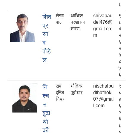
८
लेखा
आर्थिक
shivapau
९
शिव
पाल
प्रशासन
del476@
८
प्र
शाखा
gmail.co
४
सा
m
५
द
६
५
पौडे
१
ल
४
७
६
सव
भौतिक
nischalbu
९
नि
इन्जि
पूर्वाधार
dthathoki
८
श्च
नियर
07@gmai
४
ल
l.com
६
बुढा
०
३
थो
८
की
८