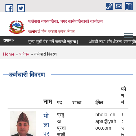
Skip to main content
फलेवास नगरपालिका, नगर कार्यपालिकाको कार्यालय
खानीगाउँ पर्वत, गण्डकी प्रदेश, नेपाल
समाचार
मूल्य सूची पेश गर्ने सम्वन्धी सूचना |
औषधी तथा औषधीजन्य सामाग्रीहरुको दररेट
You are here
Home
»
परिचय
» कर्मचारी विवरण
कर्मचारी विवरण
फो
न
नाम
पद
शाखा
ईमेल
नं
प्रमु
bhola_ch
९
भो
ख
apa@yah
८
ला
प्रशा
oo.com
५
प्र
सकी
७