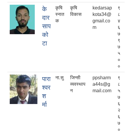
कृषि
कृषि
kedarsap
९
के
स्नात
विकास
kota34@
८
दार
क
gmail.co
४
साप
m
६
को
७
९
टा
७
५
०
०
ना.सु
जिन्सी
ppsharm
९
पारा
व्यवस्थाप
a44s@g
८
श्वर
न
mail.com
५
श
७
र्मा
६
२
६
७
०