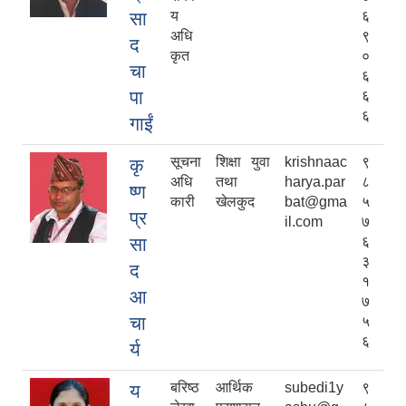
सा
य
६
अधि
९
द
कृत
०
चा
६
पा
६
६
गाईं
सूचना
शिक्षा युवा
krishnaac
९
कृ
अधि
तथा
harya.par
८
ष्ण
कारी
खेलकुद
bat@gma
५
प्र
il.com
७
सा
६
३
द
१
आ
७
चा
५
६
र्य
बरिष्ठ
आर्थिक
subedi1y
९
य