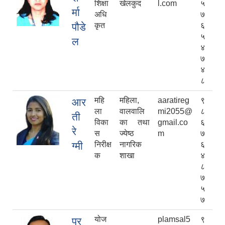
शिक्षा
खेलकुद
l.com
५
र्मा
अधि
७
पौडे
कृत
६
५
ल
४
७
४
८
महि
महिला,
aaratireg
९
आर
ला
वालवालि
mi2055@
८
ती
विका
का तथा
gmail.co
६
रे
स
ज्येष्ठ
m
७
ग्मी
निरीक्ष
नागरिक
६
क
शाखा
४
८
७
५
७
योज
plamsal5
९
प्र