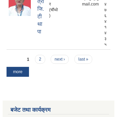
त्रा
र
mail.com
४
जि.
(चौंथो
७
टी
)
६
४
था
१
पा
४
३
५
Pages
1
2
next ›
last »
more
बजेट तथा कार्यक्रम