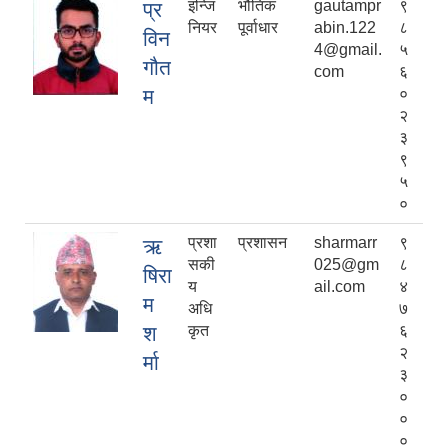
इन्जि
भौतिक
gautampr
९
प्र
नियर
पूर्वाधार
abin.122
८
विन
4@gmail.
५
गौत
com
६
म
०
२
३
९
५
०
प्रशा
प्रशासन
sharmarr
९
ऋ
सकी
025@gm
८
षिरा
य
ail.com
४
म
अधि
७
श
कृत
६
२
र्मा
३
०
०
०