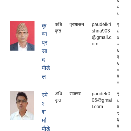
६
८
८
अधि
प्रशासन
paudelkri
९
कृ
कृत
shna903
८
ष्ण
@gmail.c
४
प्र
om
७
सा
६
३
द
६
पौडे
०
ल
४
०
अधि
राजस्व
paudelr0
९
रमे
कृत
05@gmai
८
श
l.com
४
श
९
र्मा
६
४
पौडे