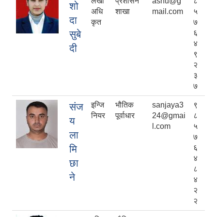
लेखा
प्रशासन
ashu@g
८
शो
अधि
शाखा
mail.com
५
दा
कृत
७
सुबे
६
४
दी
९
२
३
७
इन्जि
भौतिक
sanjaya3
९
संज
नियर
पूर्वाधार
24@gmai
८
य
l.com
५
ला
७
मि
६
४
छा
८
ने
४
२
२