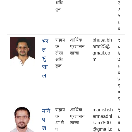
अधि
२
कृत
३
५
८
४
सहाय
आर्थिक
bhusalbh
९
भर
क
प्रशासन
arat25@
८
त
लेखा
शाखा
gmail.co
६
भु
अधि
m
७
सा
कृत
८
४
ल
७
९
०
९
सहाय
आर्थिक
manishsh
९
मनि
क
प्रशासन
armaadhi
८
ष
आ.ले.
शाखा
kari7800
४
श
प
@gmail.c
६