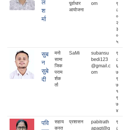
ल
पूर्वाधार
om
९
श
आयोजना
८
०
र्मा
२
३
०
५
मनो
SaMi
subansu
९
सुब
सामा
bedi123
८
न
जिक
@gmail.c
६
सुबे
पराम
om
७
दी
र्शक
९
र्ता
७
१
९
७
४
सहाय
प्रशासन
pabitrath
९
पवि
कस्त
apagt@g
८