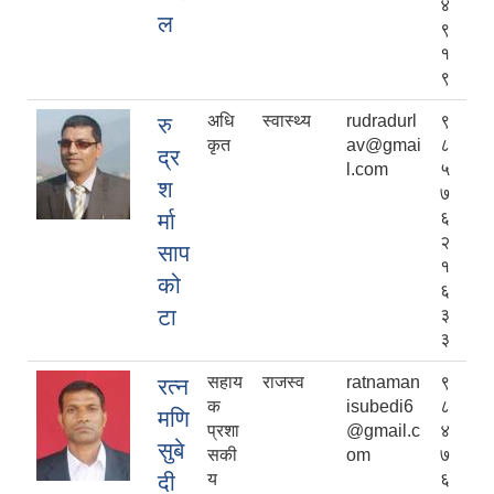
४
ल
९
१
९
अधि
स्वास्थ्य
rudradurl
९
रु
कृत
av@gmai
८
द्र
l.com
५
श
७
र्मा
६
२
साप
१
को
६
टा
३
३
सहाय
राजस्व
ratnaman
९
रत्न
क
isubedi6
८
मणि
प्रशा
@gmail.c
४
सुबे
सकी
om
७
दी
य
६