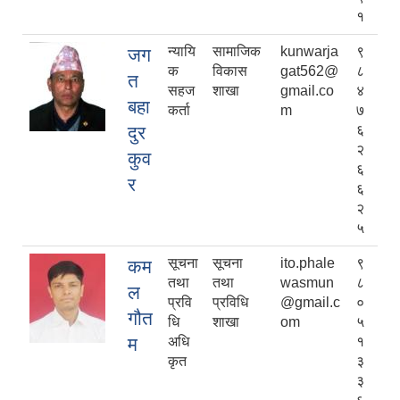
१
न्यायि
सामाजिक
kunwarja
९
जग
क
विकास
gat562@
८
त
सहज
शाखा
gmail.co
४
बहा
कर्ता
m
७
दुर
६
२
कुव
६
र
६
२
५
सूचना
सूचना
ito.phale
९
कम
तथा
तथा
wasmun
८
ल
प्रवि
प्रविधि
@gmail.c
०
गौत
धि
शाखा
om
५
म
अधि
१
कृत
३
३