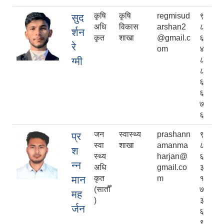
कृषि
कृषि
regmisud
९
सुद
अधि
विकास
arshan2
८
र्शन
कृत
शाखा
@gmail.c
६
रे
om
४
ग्मी
८
८
६
६
७
६
जन
स्वास्थ्य
prashann
९
प्र
स्वा
शाखा
amanma
८
श
स्थ्य
harjan@
६
न्न
अधि
gmail.co
३
मान
कृत
m
१
(सातौँ
७
मह
)
३
र्जन
६
९