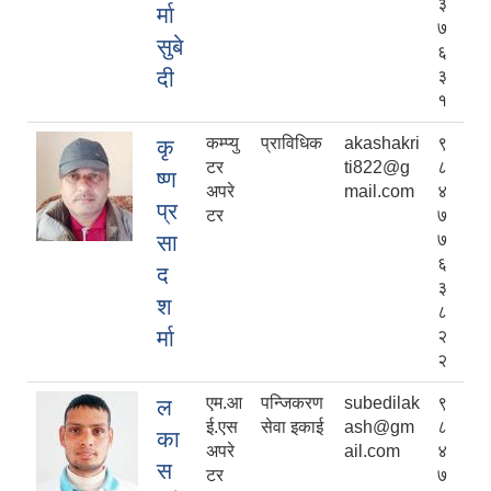
३
र्मा
७
सुबे
६
दी
३
१
कम्प्यु
प्राविधिक
akashakri
९
कृ
टर
ti822@g
८
ष्ण
अपरे
mail.com
४
प्र
टर
७
सा
७
६
द
३
श
८
र्मा
२
२
एम.आ
पन्जिकरण
subedilak
९
ल
ई.एस
सेवा इकाई
ash@gm
८
का
अपरे
ail.com
४
स
टर
७