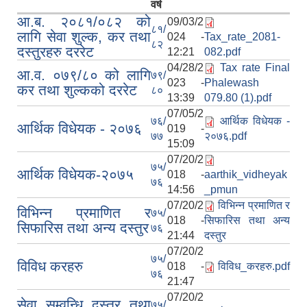
वर्ष
आ.ब. २०८१/०८२ को
09/03/2
८१/
लागि सेवा शुल्क, कर तथा
024 -
Tax_rate_2081-
८२
दस्तुरहरु दररेट
12:21
082.pdf
04/28/2
Tax rate Final
आ.व. ०७९/८० को लागि
७९/
023 -
Phalewash
कर तथा शुल्कको दररेट
८०
13:39
079.80 (1).pdf
07/05/2
७६/
आर्थिक विधेयक -
आर्थिक विधेयक - २०७६
019 -
७७
२०७६.pdf
15:09
07/20/2
७५/
आर्थिक विधेयक-२०७५
018 -
aarthik_vidheyak
७६
14:56
_pmun
07/20/2
विभिन्न प्रमाणित र
विभिन्न प्रमाणित र
७५/
018 -
सिफारिस तथा अन्य
सिफारिस तथा अन्य दस्तुर
७६
21:44
दस्तुर
07/20/2
७५/
विविध करहरु
018 -
विविध_करहरु.pdf
७६
21:47
07/20/2
सेवा सम्वन्धि दस्तुर तथा
७५/