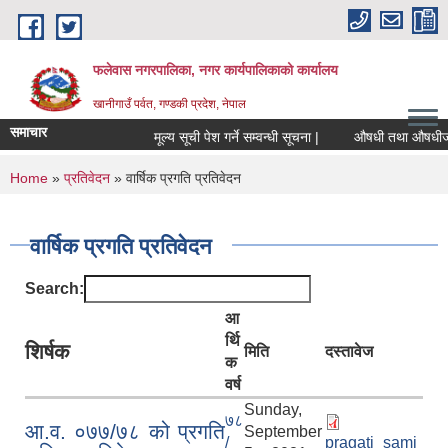
Skip to main content
फलेवास नगरपालिका, नगर कार्यपालिकाको कार्यालय
खानीगाउँ पर्वत, गण्डकी प्रदेश, नेपाल
समाचार
मूल्य सूची पेश गर्ने सम्वन्धी सूचना |
औषधी तथा औषधीजन्य सा
You are here
Home
»
प्रतिवेदन
» वार्षिक प्रगति प्रतिवेदन
वार्षिक प्रगति प्रतिवेदन
Search:
आ
र्थि
शिर्षक
मिति
दस्तावेज
क
वर्ष
Sunday,
७८
आ.व. ०७७/७८ को प्रगति
September
/
pragati_sami