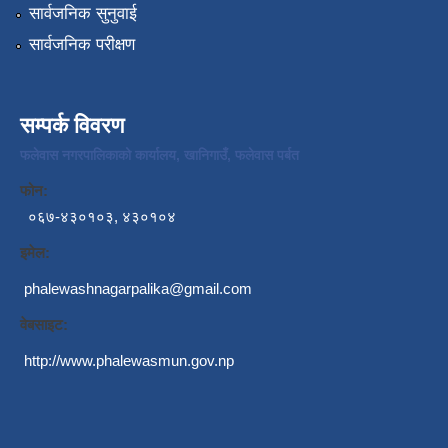
सार्वजनिक सुनुवाई
सार्वजनिक परीक्षण
सम्पर्क विवरण
फलेवास नगरपालिकाको कार्यालय, खानिगाउँ, फलेवास पर्बत
फोन:
०६७-४३०१०३, ४३०१०४
इमेल:
phalewashnagarpalika@gmail.com
वेबसाइट:
http://www.phalewasmun.gov.np