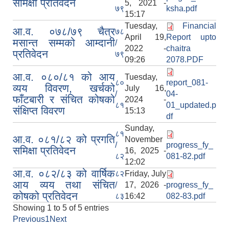
समिक्षा प्रतिवेदन
5, 2021 -
७९
ksha.pdf
15:17
Tuesday,
Financial
आ.व. ०७८/७९ चैत्र
७८
April 19,
Report upto
मसान्त सम्मको आम्दानी
/
2022 -
chaitra
प्रतिवेदन
७९
09:26
2078.PDF
आ.व. ०८०/८१ को आय
Tuesday,
८०
report_081-
व्यय विवरण, खर्चको
July 16,
/
04-
फाँटबारी र संचित कोषको
2024 -
८१
01_updated.p
संक्षिप्त विवरण
15:13
df
Sunday,
८१
आ.व. ०८१/८२ को प्रगति
November
/
progress_fy_
समिक्षा प्रतिवेदन
16, 2025 -
८२
081-82.pdf
12:02
आ.व. ०८२/८३ को वार्षिक
८२
Friday, July
आय व्यय तथा संचित
/
17, 2026 -
progress_fy_
कोषको प्रतिवेदन
८३
16:42
082-83.pdf
Showing 1 to 5 of 5 entries
Previous
1
Next