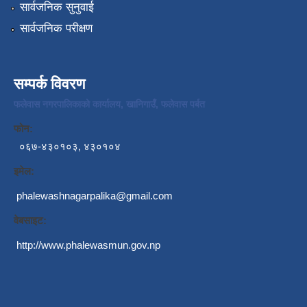
सार्वजनिक सुनुवाई
सार्वजनिक परीक्षण
सम्पर्क विवरण
फलेवास नगरपालिकाको कार्यालय, खानिगाउँ, फलेवास पर्बत
फोन:
०६७-४३०१०३, ४३०१०४
इमेल:
phalewashnagarpalika@gmail.com
वेबसाइट:
http://www.phalewasmun.gov.np