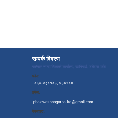
सम्पर्क विवरण
फलेवास नगरपालिकाको कार्यालय, खानिगाउँ, फलेवास पर्बत
फोन:
०६७-४३०१०३, ४३०१०४
इमेल:
phalewashnagarpalika@gmail.com
वेबसाइट: