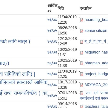
आर्थिक
मिति
दस्तावेज
वर्ष
11/04/2019 -
७६/७७
hoarding_bo
12:28
06/26/2018 -
७४/७५
senior citizen
16:50
12/13/2018 -
ुको लागि मात्र )
७५/७६
म_ले_प_फा_नं 
12:05
10/23/2019 -
७६/७७
Migration has
11:31
10/23/2019 -
ात्र)
७६/७७
bhraman_ade
11:38
11/04/2019 -
ता समितिको लागि) |
७६/७७
project_budg
12:25
 नजिकको हकदारले आर्थिक
10/17/2019 -
७६/७७
MOFAGA_201
13:38
्इँ तथा सम्बन्धविच्छेद ) का
07/01/2018 -
जन्म दर्ता फार
७४/७५
15:02
बसाईसराई दर्ता फार
09/14/2018 -
७५/७६
teachers_tal