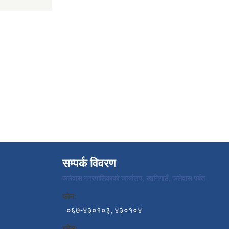
सम्पर्क विवरण
फलेवास नगरपालिकाको कार्यालय, खानिगाउँ, फलेवास पर्बत
फोन:
०६७-४३०१०३, ४३०१०४
इमेल: