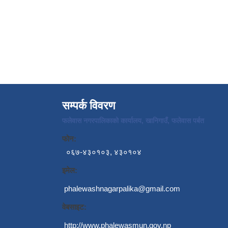
सम्पर्क विवरण
फलेवास नगरपालिकाको कार्यालय, खानिगाउँ, फलेवास पर्बत
फोन:
०६७-४३०१०३, ४३०१०४
इमेल:
phalewashnagarpalika@gmail.com
वेबसाइट:
http://www.phalewasmun.gov.np