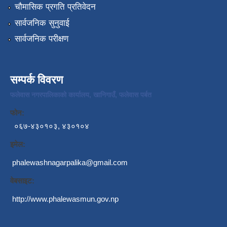
चौमासिक प्रगति प्रतिवेदन
सार्वजनिक सुनुवाई
सार्वजनिक परीक्षण
सम्पर्क विवरण
फलेवास नगरपालिकाको कार्यालय, खानिगाउँ, फलेवास पर्बत
फोन:
०६७-४३०१०३, ४३०१०४
इमेल:
phalewashnagarpalika@gmail.com
वेबसाइट:
http://www.phalewasmun.gov.np